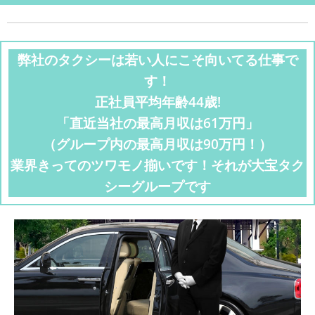
弊社のタクシーは若い人にこそ向いてる仕事で
す！
正社員平均年齢44歳!
「直近当社の最高月収は61万円」
（グループ内の最高月収は90万円！）
業界きってのツワモノ揃いです！それが大宝タク
シーグループです